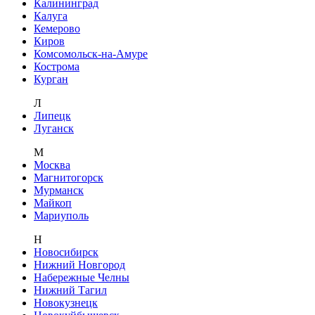
Калининград
Калуга
Кемерово
Киров
Комсомольск-на-Амуре
Кострома
Курган
Л
Липецк
Луганск
М
Москва
Магнитогорск
Мурманск
Майкоп
Мариуполь
Н
Новосибирск
Нижний Новгород
Набережные Челны
Нижний Тагил
Новокузнецк