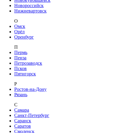
Новокуйбышевск
Новороссийск
Нижневартовск
О
Омск
Орёл
Оренбург
П
Пермь
Пенза
Петрозаводск
Псков
Пятигорск
Р
Ростов-на-Дону
Рязань
С
Самара
Санкт-Петербург
Саранск
Саратов
Смоленск