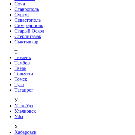
Сочи
Ставрополь
Сургут
Севастополь
Симферополь
Старый Оскол
Стерлитамак
Сыктывкар
Т
Тюмень
Тамбов
Тверь
Тольятти
Томск
Тула
Таганрог
У
Улан-Удэ
Ульяновск
Уфа
Х
Хабаровск